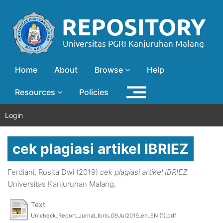
Home
About
Browse
Help
Resources
Policies
Login
cek plagiasi artikel IBRIEZ
Ferdiani, Rosita Dwi
(2019)
cek plagiasi artikel IBRIEZ.
Universitas Kanjuruhan Malang.
Text
Unicheck_Report_Jurnal_Ibris_09Jul2019_en_EN (1).pdf