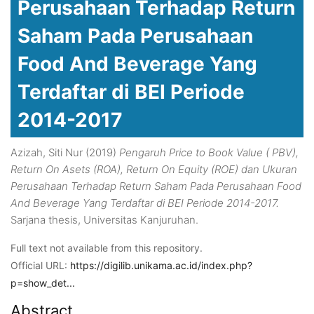
Perusahaan Terhadap Return
Saham Pada Perusahaan
Food And Beverage Yang
Terdaftar di BEI Periode
2014-2017
Azizah, Siti Nur
(2019)
Pengaruh Price to Book Value ( PBV),
Return On Asets (ROA), Return On Equity (ROE) dan Ukuran
Perusahaan Terhadap Return Saham Pada Perusahaan Food
And Beverage Yang Terdaftar di BEI Periode 2014-2017.
Sarjana thesis, Universitas Kanjuruhan.
Full text not available from this repository.
Official URL:
https://digilib.unikama.ac.id/index.php?
p=show_det...
Abstract