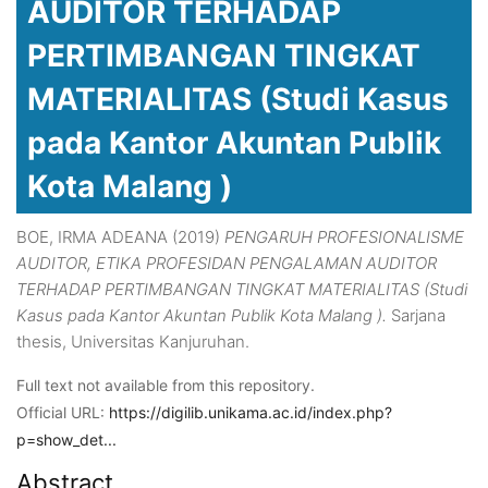
AUDITOR TERHADAP
PERTIMBANGAN TINGKAT
MATERIALITAS (Studi Kasus
pada Kantor Akuntan Publik
Kota Malang )
BOE, IRMA ADEANA
(2019)
PENGARUH PROFESIONALISME
AUDITOR, ETIKA PROFESIDAN PENGALAMAN AUDITOR
TERHADAP PERTIMBANGAN TINGKAT MATERIALITAS (Studi
Kasus pada Kantor Akuntan Publik Kota Malang ).
Sarjana
thesis, Universitas Kanjuruhan.
Full text not available from this repository.
Official URL:
https://digilib.unikama.ac.id/index.php?
p=show_det...
Abstract