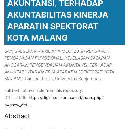
AKUNTANSI, TERHADAP
AKUNTABILITAS KINERJA
APARATIN SPEKTORAT
KOTA MALANG
SAY, GRESENSIA APRILIANA MEO
(2019)
PENGARUH
PENGAWASAN FUNGSIONAL, KEJELASAN SASARAN
ANGGARAN,PENGENDALIAN AKUNTANSI, TERHADAP
AKUNTABILITAS KINERJA APARATIN SPEKTORAT KOTA
MALANG.
Sarjana thesis, Universitas Kanjuruhan.
Full text not available from this repository.
Official URL:
https://digilib.unikama.ac.id/index.php?
p=show_det...
Abstract