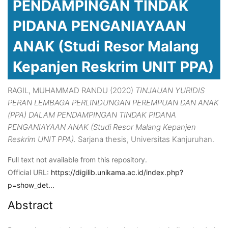
PENDAMPINGAN TINDAK
PIDANA PENGANIAYAAN
ANAK (Studi Resor Malang
Kepanjen Reskrim UNIT PPA)
RAGIL, MUHAMMAD RANDU
(2020)
TINJAUAN YURIDIS
PERAN LEMBAGA PERLINDUNGAN PEREMPUAN DAN ANAK
(PPA) DALAM PENDAMPINGAN TINDAK PIDANA
PENGANIAYAAN ANAK (Studi Resor Malang Kepanjen
Reskrim UNIT PPA).
Sarjana thesis, Universitas Kanjuruhan.
Full text not available from this repository.
Official URL:
https://digilib.unikama.ac.id/index.php?
p=show_det...
Abstract