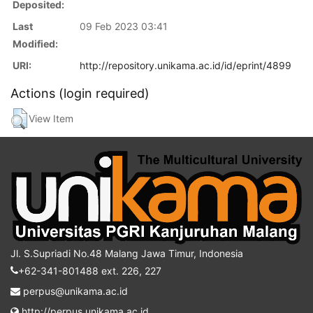
Deposited:
Last
09 Feb 2023 03:41
Modified:
URI:
http://repository.unikama.ac.id/id/eprint/4899
Actions (login required)
View Item
Jl. S.Supriadi No.48 Malang Jawa Timur, Indonesia
+62-341-801488 ext. 226, 227
perpus@unikama.ac.id
http://perpus.unikama.ac.id