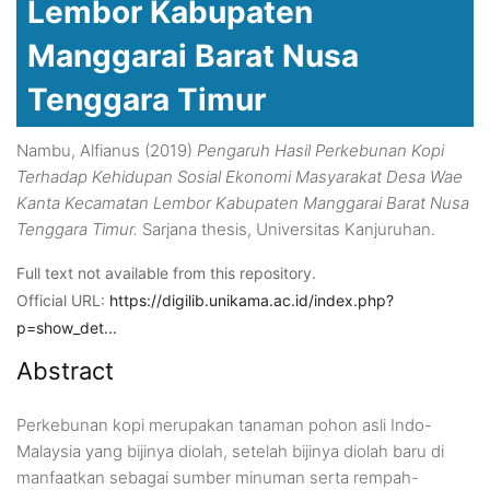
Lembor Kabupaten
Manggarai Barat Nusa
Tenggara Timur
Nambu, Alfianus
(2019)
Pengaruh Hasil Perkebunan Kopi
Terhadap Kehidupan Sosial Ekonomi Masyarakat Desa Wae
Kanta Kecamatan Lembor Kabupaten Manggarai Barat Nusa
Tenggara Timur.
Sarjana thesis, Universitas Kanjuruhan.
Full text not available from this repository.
Official URL:
https://digilib.unikama.ac.id/index.php?
p=show_det...
Abstract
Perkebunan kopi merupakan tanaman pohon asli Indo-
Malaysia yang bijinya diolah, setelah bijinya diolah baru di
manfaatkan sebagai sumber minuman serta rempah-