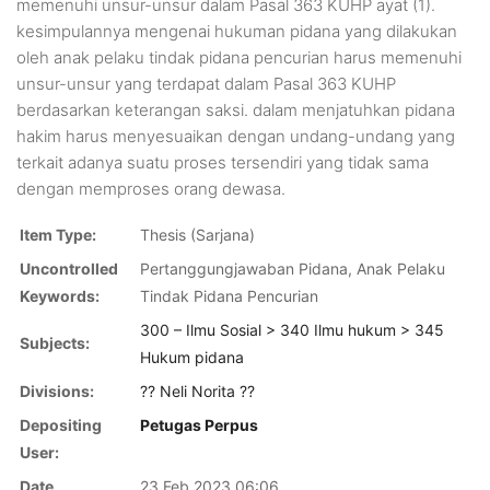
memenuhi unsur-unsur dalam Pasal 363 KUHP ayat (1).
kesimpulannya mengenai hukuman pidana yang dilakukan
oleh anak pelaku tindak pidana pencurian harus memenuhi
unsur-unsur yang terdapat dalam Pasal 363 KUHP
berdasarkan keterangan saksi. dalam menjatuhkan pidana
hakim harus menyesuaikan dengan undang-undang yang
terkait adanya suatu proses tersendiri yang tidak sama
dengan memproses orang dewasa.
Item Type:
Thesis (Sarjana)
Uncontrolled
Pertanggungjawaban Pidana, Anak Pelaku
Keywords:
Tindak Pidana Pencurian
300 – Ilmu Sosial > 340 Ilmu hukum > 345
Subjects:
Hukum pidana
Divisions:
?? Neli Norita ??
Depositing
Petugas Perpus
User:
Date
23 Feb 2023 06:06