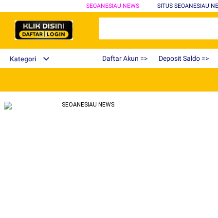
SEOANESIAU NEWS
SITUS SEOANESIAU N
 Bonus Terbesar Dan Menguntungkan
Daftar Akun =>
Deposit Saldo =>
Kategori