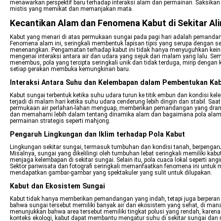
menawarkan perspektif baru terhadap interaksi alam dan permainan. Saksika
mistis yang memikat dan memanjakan mata.
Kecantikan Alam dan Fenomena Kabut di Sekitar Ali
Kabut yang menari di atas permukaan sungai pada pagi hari adalah pemandanga
Fenomena alam ini, seringkali membentuk lapisan tipis yang serupa dengan se
menenangkan. Pengamatan terhadap kabut ini tidak hanya menyuguhkan kein
mengenai interaksi antara air dan udara yang sejuk dari malam yang lalu. S
menembus, pola yang tercipta seringkali unik dan tidak terduga, mirip denga
setiap gerakan membuka kemungkinan baru.
Interaksi Antara Suhu dan Kelembapan dalam Pembentukan Kab
Kabut sungai terbentuk ketika suhu udara turun ke titik embun dan kondisi kel
terjadi di malam hari ketika suhu udara cenderung lebih dingin dan stabil. Sa
permukaan air perlahan-lahan menguap, memberikan pemandangan yang drama
dan memahami lebih dalam tentang dinamika alam dan bagaimana pola alam d
permainan strategis seperti mahjong.
Pengaruh Lingkungan dan Iklim terhadap Pola Kabut
Lingkungan sekitar sungai, termasuk tumbuhan dan kondisi tanah, berpengar
Misalnya, sungai yang dikelilingi oleh tumbuhan lebat seringkali memiliki kab
menjaga kelembapan di sekitar sungai. Selain itu, pola cuaca lokal seperti a
Sektor pariwisata dan fotografi seringkali memanfaatkan fenomena ini untuk
mendapatkan gambar-gambar yang spektakuler yang sulit untuk dilupakan.
Kabut dan Ekosistem Sungai
Kabut tidak hanya memberikan pemandangan yang indah, tetapi juga berperan
bahwa sungai tersebut memiliki banyak air dan ekosistem yang sehat, di mana a
menunjukkan bahwa area tersebut memiliki tingkat polusi yang rendah, kare
konteks ekologi, kabut dapat membantu mengatur suhu di sekitar sungai d