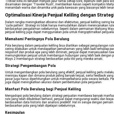
Trotoar kota ini berubah menjadi jalur ramai setiap sore, dipenuhi oleh para
disamakan dengan 'Traveler Rush', memberikan kesan seperti kompetisi Mahjo
menambah warna dan dinamika unik pada kawasan yang biasanya lebih tena
Optimalisasi Kinerja Penjual Keliling dengan Strateg
Dalam rangka meningkatkan efisiensi dan efektivitas, penjual keliling sering 
'cycle pattern'. Strategi ini tidak hanya memudahkan dalam merencanakan ru
berdasarkan pengalaman sebelumnya. Seperti dalam permainan Mahjong Ways
penjual keliling juga dapat menggunakan pola untuk mengoptimalkan penjuala
Memahami Pentingnya Pola Berulang
Pola berulang dalam penjualan keliling bisa diartikan sebagai pengulangan rut
sering dilakukan untuk mendapatkan pemahaman yang lebih baik terhadap pa
responsif dan produk apa yang lebih diminati, penjual dapat menyesuaikan ta
memungkinkan penjual untuk membangun hubungan yang lebih baik dengan p
Ways 2 membangun strategi berdasarkan pola tile yang mereka amati.
Strategi Pengembangan Pola
Untuk mengembangkan pola berulang yang efektif, penjual keliling perlu melaku
meninjau kapan dan dimana produk paling banyak terjual, serta feedback yang 
pasar juga harus diperhitungkan untuk memperbaharui pola secara berkala. Pen
juga dapat meningkatkan akurasi dalam pembentukan pola penjualan.
Manfaat Pola Berulang bagi Penjual Keliling
Mengadopsi pola berulang dalam strategi penjualan membawa banyak manfaat.
rute yang telah dibuktikan berhasil, penjual dapat mengurangi waktu dan biaya 
berdasarkan data historis dan analisis prediktif. Hal ini serupa dengan pem
berdasarkan pola yang telah dipelajari sebelumnya.
Kesimpulan