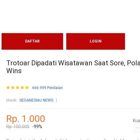
DAFTAR
LOGIN
Trotoar Dipadati Wisatawan Saat Sore, Pola
Wins
666.999 Penilaian
Merek:
SEOANESIAU NEWS
Rp. 1.000
Kua
Rp. 100.000
-99%