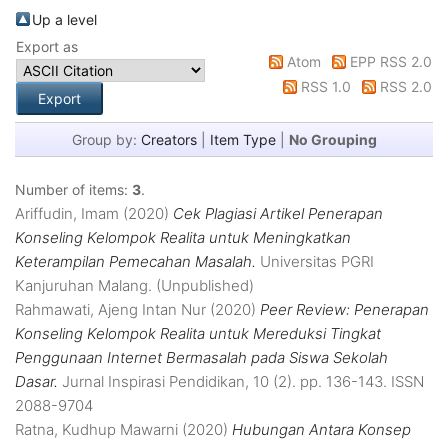
Up a level
Export as
Atom
EPP RSS 2.0
RSS 1.0
RSS 2.0
Group by:
Creators
|
Item Type
|
No Grouping
Number of items:
3
.
Ariffudin, Imam
(2020)
Cek Plagiasi Artikel Penerapan
Konseling Kelompok Realita untuk Meningkatkan
Keterampilan Pemecahan Masalah.
Universitas PGRI
Kanjuruhan Malang. (Unpublished)
Rahmawati, Ajeng Intan Nur
(2020)
Peer Review: Penerapan
Konseling Kelompok Realita untuk Mereduksi Tingkat
Penggunaan Internet Bermasalah pada Siswa Sekolah
Dasar.
Jurnal Inspirasi Pendidikan, 10 (2). pp. 136-143. ISSN
2088-9704
Ratna, Kudhup Mawarni
(2020)
Hubungan Antara Konsep