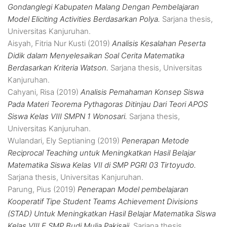
Gondanglegi Kabupaten Malang Dengan Pembelajaran
Model Eliciting Activities Berdasarkan Polya.
Sarjana thesis,
Universitas Kanjuruhan.
Aisyah, Fitria Nur Kusti
(2019)
Analisis Kesalahan Peserta
Didik dalam Menyelesaikan Soal Cerita Matematika
Berdasarkan Kriteria Watson.
Sarjana thesis, Universitas
Kanjuruhan.
Cahyani, Risa
(2019)
Analisis Pemahaman Konsep Siswa
Pada Materi Teorema Pythagoras Ditinjau Dari Teori APOS
Siswa Kelas VIII SMPN 1 Wonosari.
Sarjana thesis,
Universitas Kanjuruhan.
Wulandari, Ely Septianing
(2019)
Penerapan Metode
Reciprocal Teaching untuk Meningkatkan Hasil Belajar
Matematika Siswa Kelas VII di SMP PGRI 03 Tirtoyudo.
Sarjana thesis, Universitas Kanjuruhan.
Parung, Pius
(2019)
Penerapan Model pembelajaran
Kooperatif Tipe Student Teams Achievement Divisions
(STAD) Untuk Meningkatkan Hasil Belajar Matematika Siswa
Kelas VIII E SMP Budi Mulia Pakisaji.
Sarjana thesis,