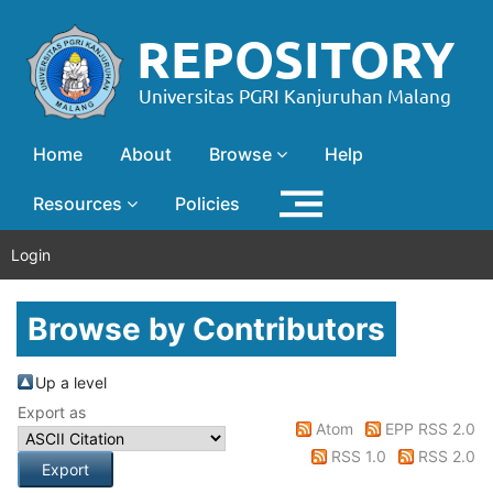
Home
About
Browse
Help
Resources
Policies
Login
Browse by Contributors
Up a level
Export as
Atom
EPP RSS 2.0
RSS 1.0
RSS 2.0