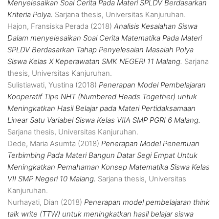
Menyelesaikan Soal Cerita Pada Materi SPLDV Berdasarkan
Kriteria Polya.
Sarjana thesis, Universitas Kanjuruhan.
Hajon, Fransiska Perada
(2018)
Analisis Kesalahan Siswa
Dalam menyelesaikan Soal Cerita Matematika Pada Materi
SPLDV Berdasarkan Tahap Penyelesaian Masalah Polya
Siswa Kelas X Keperawatan SMK NEGERI 11 Malang.
Sarjana
thesis, Universitas Kanjuruhan.
Sulistiawati, Yustina
(2018)
Penerapan Model Pembelajaran
Kooperatif Tipe NHT (Numbered Heads Together) untuk
Meningkatkan Hasil Belajar pada Materi Pertidaksamaan
Linear Satu Variabel Siswa Kelas VIIA SMP PGRI 6 Malang.
Sarjana thesis, Universitas Kanjuruhan.
Dede, Maria Asumta
(2018)
Penerapan Model Penemuan
Terbimbing Pada Materi Bangun Datar Segi Empat Untuk
Meningkatkan Pemahaman Konsep Matematika Siswa Kelas
VII SMP Negeri 10 Malang.
Sarjana thesis, Universitas
Kanjuruhan.
Nurhayati, Dian
(2018)
Penerapan model pembelajaran think
talk write (TTW) untuk meningkatkan hasil belajar siswa