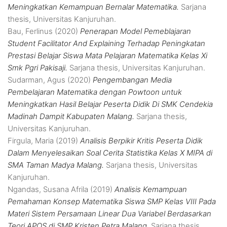
Meningkatkan Kemampuan Bernalar Matematika.
Sarjana
thesis, Universitas Kanjuruhan.
Bau, Ferlinus
(2020)
Penerapan Model Pemeblajaran
Student Facilitator And Explaining Terhadap Peningkatan
Prestasi Belajar Siswa Mata Pelajaran Matematika Kelas Xi
Smk Pgri Pakisaji.
Sarjana thesis, Universitas Kanjuruhan.
Sudarman, Agus
(2020)
Pengembangan Media
Pembelajaran Matematika dengan Powtoon untuk
Meningkatkan Hasil Belajar Peserta Didik Di SMK Cendekia
Madinah Dampit Kabupaten Malang.
Sarjana thesis,
Universitas Kanjuruhan.
Firgula, Maria
(2019)
Analisis Berpikir Kritis Peserta Didik
Dalam Menyelesaikan Soal Cerita Statistika Kelas X MIPA di
SMA Taman Madya Malang.
Sarjana thesis, Universitas
Kanjuruhan.
Ngandas, Susana Afrila
(2019)
Analisis Kemampuan
Pemahaman Konsep Matematika Siswa SMP Kelas VIII Pada
Materi Sistem Persamaan Linear Dua Variabel Berdasarkan
Teori APOS di SMP Kristen Petra Malang.
Sarjana thesis,