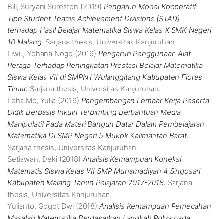
Bili, Suryani Sureston
(2019)
Pengaruh Model Kooperatif
Tipe Student Teams Achievement Divisions (STAD)
terhadap Hasil Belajar Matematika Siswa Kelas X SMK Negeri
10 Malang.
Sarjana thesis, Universitas Kanjuruhan.
Liwu, Yohana Nogo
(2019)
Pengaruh Penggunaan Alat
Peraga Terhadap Peningkatan Prestasi Belajar Matematika
Siswa Kelas VII di SMPN I Wulanggitang Kabupaten Flores
Timur.
Sarjana thesis, Universitas Kanjuruhan.
Leha.Mc, Yulia
(2019)
Pengembangan Lembar Kerja Peserta
Didik Berbasis Inkuiri Terbimbing Berbantuan Media
Manipulatif Pada Materi Bangun Datar Dalam Pembelajaran
Matematika Di SMP Negeri 5 Mukok Kalimantan Barat.
Sarjana thesis, Universitas Kanjuruhan.
Setiawan, Deki
(2018)
Analisis Kemampuan Koneksi
Matematis Siswa Kelas VII SMP Muhamadiyah 4 Singosari
Kabupaten Malang Tahun Pelajaran 2017-2018.
Sarjana
thesis, Universitas Kanjuruhan.
Yulianto, Gogot Dwi
(2018)
Analisis Kemampuan Pemecahan
Masalah Matematika Berdasarkan Langkah Polya pada