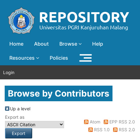
Home
About
Browse
Help
Resources
Policies
Login
Browse by Contributors
Up a level
Export as
Atom
EPP RSS 2.0
RSS 1.0
RSS 2.0