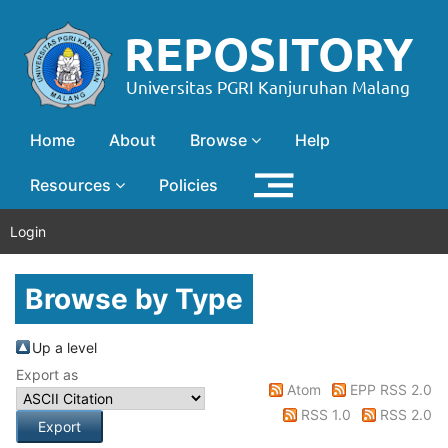
Home
About
Browse
Help
Resources
Policies
Login
Browse by Type
Up a level
Export as
Atom
EPP RSS 2.0
RSS 1.0
RSS 2.0