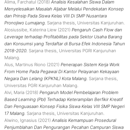
Alima, Farchatul
(2018)
Analisis Kesalahan Siswa Dalam
Menyelesaikan Masalah Aljabar Melalui Pendekatan Konsep
dan Prinsip Pada Siswa Kelas VIII Di SMP Nusantara
Pronojiwo Lumajang.
Sarjana thesis, Universitas Kanjuruhan.
Alosiussibe, Katerina Liew
(2021)
Pengaruh Cash Flow dan
Leverage terhadap Profitabilitas pada Sektor Usaha Barang
dan Konsumsi yang Terdaftar di Bursa Efek Indonesia Tahun
2018-2020.
Sarjana thesis, Universitas PGRI Kanjuruhan
Malang.
Alus, Martinus Riono
(2021)
Penerapan Sistem Kerja Work
From Home Pada Pegawai Di Kantor Pelayanan Kekayaan
Negara Dan Lelang (KPKNL) Kota Malang.
Sarjana thesis,
Universitas PGRI Kanjuruhan Malang.
Alvi, Maria
(2018)
Pengaruh Model Pembelajaran Problem
Based Learning (Pbl) Terhadap Keterampilan Berfikir Kreatif
Dan Penguasaan Konsep Fisika Siswa Kelas VIII SMP Negeri
17 Malang.
Sarjana thesis, Universitas Kanjuruhan.
Alwino, Ignasius
(2021)
Analisis Kemampuan Prosedural
Penjumblahan Dan Pengurangan Pecahan Campuran Siswa