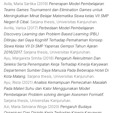
Avila, Maria Sartika
(2019)
Penerapan Model Pembelajaran
Teams Games Tournament dan Elimination Games untuk
Meningkatkan Minat Belajar Matematika Siswa kelas VII SMP
Negeri 8 Cibal.
Sarjana thesis, Universitas Kanjuruhan.
Avrilia, Varisa
(2017)
Perbedaan Model Pembelajaran
Discovery Learning dan Problem Based Learning (PBL)
Ditinjau dari Gaya Kognitif Terhadap Pemahaman Konsep
Siswa Kelas VII Di SMP Yapenas Gempol Tahun Ajaran
2016/2017.
Sarjana thesis, Universitas Kanjuruhan.
Ayu, Margareta Srinita
(2018)
Pengaruh Rekruitmen Dan
Seleksi Serta Penempatan Kerja Terhadap Kinerja Karyawan
Departemen Sumber Daya Manusia Pada Beberapa Hotel Di
Kota Malang.
Sarjana thesis, Universitas Kanjuruhan.
Ayu, Rista
(2021)
Analisis Kemampuan Pemecahan Masalah
Pada Materi Suhu dan Kalor Menggunakan Model
Pembelajaran Problem solving dengan Asesmen Formatif.
Sarjana thesis, Universitas Kanjuruhan.
Azi, Maria Selviana Woga
(2020)
Pengaruh Budaya
Organisasi Dan Disiplin Kerja Terhadap Kinerja Karyawan