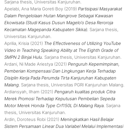
Sarjana thesis, Universitas Kanjuruhan.
Apelabi, Ana Maria Goreti Boy
(2019)
Partisipasi Masyarakat
Dalam Pengelolaan Hutan Mangrove Sebagai Kawasan
Ekowisata (Studi Kasus Dusun Magelo’o Desa Reroroja
Kecamatan Magepanda Kabupaten Sikka).
Sarjana thesis,
Universitas Kanjuruhan.
Aprilia, Krisia
(2021)
The Effectiveness of Utilizing YouTube
Video in Teaching Speaking Ability at The Eighth Grade of
SMPN 2 Binjai Hulu.
Sarjana thesis, Universitas Kanjuruhan.
Ardani, Ni Made Ariestya
(2021)
Penguruh Kepemimpinan,
Pemberian Kompensasi Dan Lingkungan Kerja Terhadap
Disiplin Kerja Pada Perumda Tirta Kanjuruhan Kabupaten
Malang.
Sarjana thesis, Universitas PGRI Kanjuruhan Malang.
Ardiansyah, Ilham
(2021)
Pengaruh kualitas produk Citra
Merek Promosi Terhadap Keputusan Pembelian Sepeda
Motor Merek Honda Type Crf150L Di Malang Raya.
Sarjana
thesis, Universitas Kanjuruhan.
Ardin, Doroteus Robi
(2021)
Meningkatkan Hasil Belajar
Sistem Persamaan Linear Dua Variabel Melalui Implementasi