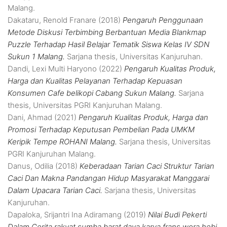
Malang.
Dakataru, Renold Franare
(2018)
Pengaruh Penggunaan
Metode Diskusi Terbimbing Berbantuan Media Blankmap
Puzzle Terhadap Hasil Belajar Tematik Siswa Kelas IV SDN
Sukun 1 Malang.
Sarjana thesis, Universitas Kanjuruhan.
Dandi, Lexi Multi Haryono
(2022)
Pengaruh Kualitas Produk,
Harga dan Kualitas Pelayanan Terhadap Kepuasan
Konsumen Cafe belikopi Cabang Sukun Malang.
Sarjana
thesis, Universitas PGRI Kanjuruhan Malang.
Dani, Ahmad
(2021)
Pengaruh Kualitas Produk, Harga dan
Promosi Terhadap Keputusan Pembelian Pada UMKM
Keripik Tempe ROHANI Malang.
Sarjana thesis, Universitas
PGRI Kanjuruhan Malang.
Danus, Odilia
(2018)
Keberadaan Tarian Caci Struktur Tarian
Caci Dan Makna Pandangan Hidup Masyarakat Manggarai
Dalam Upacara Tarian Caci.
Sarjana thesis, Universitas
Kanjuruhan.
Dapaloka, Srijantri Ina Adiramang
(2019)
Nilai Budi Pekerti
Dalam Cerita rakyat sumba barat daya karya frans wora hebi.