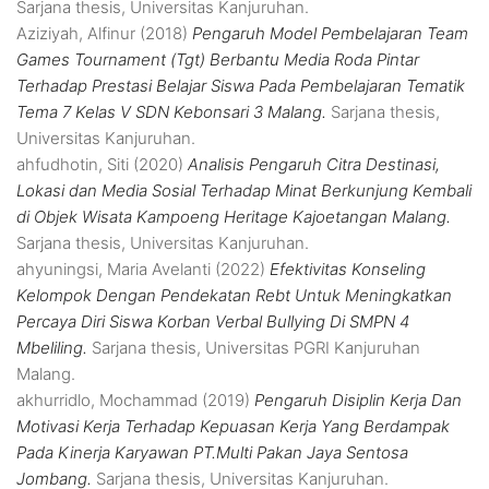
Sarjana thesis, Universitas Kanjuruhan.
Aziziyah, Alfinur
(2018)
Pengaruh Model Pembelajaran Team
Games Tournament (Tgt) Berbantu Media Roda Pintar
Terhadap Prestasi Belajar Siswa Pada Pembelajaran Tematik
Tema 7 Kelas V SDN Kebonsari 3 Malang.
Sarjana thesis,
Universitas Kanjuruhan.
ahfudhotin, Siti
(2020)
Analisis Pengaruh Citra Destinasi,
Lokasi dan Media Sosial Terhadap Minat Berkunjung Kembali
di Objek Wisata Kampoeng Heritage Kajoetangan Malang.
Sarjana thesis, Universitas Kanjuruhan.
ahyuningsi, Maria Avelanti
(2022)
Efektivitas Konseling
Kelompok Dengan Pendekatan Rebt Untuk Meningkatkan
Percaya Diri Siswa Korban Verbal Bullying Di SMPN 4
Mbeliling.
Sarjana thesis, Universitas PGRI Kanjuruhan
Malang.
akhurridlo, Mochammad
(2019)
Pengaruh Disiplin Kerja Dan
Motivasi Kerja Terhadap Kepuasan Kerja Yang Berdampak
Pada Kinerja Karyawan PT.Multi Pakan Jaya Sentosa
Jombang.
Sarjana thesis, Universitas Kanjuruhan.