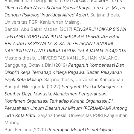
Bali, Memeanti Magdalena
(2021)
Analisis Karakter Tokoh
Utama Dalam Novel Si Anak Spesial Karya Tere Liye (Kajian
Dengan Psikologi Individual Alfred Adler).
Sarjana thesis,
Universitas PGRI Kanjuruhan Malang.
Bandia, Abu Bakar Madani
(2017)
PENGARUH SIKAP SISWA
TENTANG GURU DAN IKLIM SEKOLAH TERHADAP HASIL
BELAJAR IPS SISWA MTS. SA. AL-FURQAN LANDURI
KABUPATEN LUWU TIMUR TAHUN PELAJARAN 2014/2015.
Masters thesis, UNIVERSITAS KANJURUHAN MALANG.
Banggung, Oktavia Dini
(2019)
Pengaruh Kompensasi Dan
Disiplin Kerja Terhadap Kinerja Pegawai Badan Pelayanan
Pajak Kota Malang.
Sarjana thesis, Universitas Kanjuruhan.
Bangut, Hildegonda
(2022)
Pengaruh Praktik Manajemen
Sumber Daya Manusia, Manajemen Pengetahuan,
Komitmen Organisasi Terhadap Kinerja Organisasi Di
Perusahaan Umum Daerah Air Minum (PERUMDAM) Among
Tirto Kota Batu.
Sarjana thesis, Universitas PGRI Kanjuruhan
Malang.
Bau, Ferlinus
(2020)
Penerapan Model Pemeblajaran