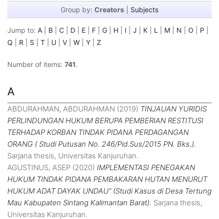
Group by:
Creators
|
Subjects
Jump to:
A
|
B
|
C
|
D
|
E
|
F
|
G
|
H
|
I
|
J
|
K
|
L
|
M
|
N
|
O
|
P
|
Q
|
R
|
S
|
T
|
U
|
V
|
W
|
Y
|
Z
Number of items:
741
.
A
ABDURAHMAN, ABDURAHMAN
(2019)
TINJAUAN YURIDIS
PERLINDUNGAN HUKUM BERUPA PEMBERIAN RESTITUSI
TERHADAP KORBAN TINDAK PIDANA PERDAGANGAN
ORANG ( Studi Putusan No. 246/Pid.Sus/2015 PN. Bks.).
Sarjana thesis, Universitas Kanjuruhan.
AGUSTINUS, ASEP
(2020)
IMPLEMENTASI PENEGAKAN
HUKUM TINDAK PIDANA PEMBAKARAN HUTAN MENURUT
HUKUM ADAT DAYAK UNDAU” (Studi Kasus di Desa Tertung
Mau Kabupaten Sintang Kalimantan Barat).
Sarjana thesis,
Universitas Kanjuruhan.