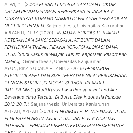
ALWI, YE
(2020)
PERAN LEMBAGA BANTUAN HUKUM
DALAM PENDAMPINGAN BERPERKARA PIDANA BAGI
MASYARAKAT KURANG MAMPU DI WILAYAH PENGADILAN
NEGERI KEPANJEN.
Sarjana thesis, Universitas Kanjuruhan.
ARIYANTI, DEBY
(2020)
TINJAUAN YURIDIS TERHADAP
KETERANGAN SAKSI SEBAGAI ALAT BUKTI DALAM
PENYIDIKAN TINDAK PIDANA KORUPSI ALOKASI DANA
DESA (Studi Kasus di Wilayah Hukum Kepolisian Resort Kab.
Malang).
Sarjana thesis, Universitas Kanjuruhan.
AYUN, RIKA YUDANA FITANING
(2019)
PENGARUH
STRUKTUR ASET DAN SIZE TERHADAP NILAI PERUSAHAAN
DENGAN STRUKTUR MODAL SEBAGAI VARIABEL
INTERVENING (Studi Kasus Pada Perusahaan Food And
Beverage Yang Tercatat Di Bursa Efek Indonesia Periode
2013-2017)”.
Sarjana thesis, Universitas Kanjuruhan.
AZIZAH, AZIZAH
(2020)
PENGARUH PERENCANAAN DESA,
PENERAPAN AKUNTANSI DESA, DAN PENGENDALIAN
INTERNAL TERHADAP KINERJA KEUANGAN PEMERINTAH
DESA.
Sarjana thesis, Universitas Kanjuruhan.