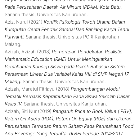
Pada Perusahaan Daerah Air Minum (PDAM) Kota Batu.
Sarjana thesis, Universitas Kanjuruhan.
Aziz, Nurul
(2021)
Konflik Psikologis Tokoh Utama Dalam
Kumpulan Cerita Pendek Sambal Dan Ranjang Karya Tenni
Purwanti.
Sarjana thesis, Universitas PGRI Kanjuruhan
Malang.
Azizah, Azizah
(2018)
Pernerapan Pendekatan Realistic
Mathematic Education (RME) Untuk Meningkatkan
Pemahaman Konsep Siswa pada Pokok Bahasan Sistem
Persamaan Linear Dua Variabel Kelas VIII di SMP Negeri 17
Malang.
Sarjana thesis, Universitas Kanjuruhan.
Azizah, Mar’atul Fitriayu
(2018)
Pengembangan Modul
Tematik Berbasis Kepramukaan Pada Siswa Sekolah Dasar
Kelas IV.
Sarjana thesis, Universitas Kanjuruhan.
Azizah, Siti Nur
(2019)
Pengaruh Price to Book Value ( PBV),
Return On Asets (ROA), Return On Equity (ROE) dan Ukuran
Perusahaan Terhadap Return Saham Pada Perusahaan Food
And Beverage Yang Terdaftar di BEI Periode 2014-2017.