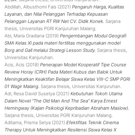
Abdillah, Albusthomi Fais
(2021)
Pengaruh Harga, Kualitas
Layanan, dan Nilai Pelanggan Terhadap Kepuasan
Pelanggan Layanan RT RW Net CV. Didik Konek.
Sarjana
thesis, Universitas PGRI Kanjuruhan Malang.
Abi, Maria Gradiana
(2019)
Pengembangan Modul Geografi
SMA Kelas XI pada materi fertilitas menggunakan model
Borg and Gall melalui Strategi Lesson Study.
Sarjana thesis,
Universitas Kanjuruhan.
Acis, Acis
(2018)
Penerapan Model Kooperatif Tipe Course
Review Horay (CRH) Pada Materi Kubus dan Balok Untuk
Meningkatkan Keaktifan Belajar Siswa Kelas VIII-C SMP PGRI
01 Wagir Malang.
Sarjana thesis, Universitas Kanjuruhan.
Adi, Resa David Susetya
(2021)
Kebutuhan Tokoh Utama
Dalam Novel “The Old Man And The Sea” Karya Ernest
Hemingway (Kajian Psikologi Kepribadian Abraham Maslow).
Sarjana thesis, Universitas PGRI Kanjuruhan Malang.
Aditama, Prisma Setya
(2021)
Efektifitas Teknik Cinema
Therapy Untuk Meningkatkan Resiliensi Siswa Kelas X