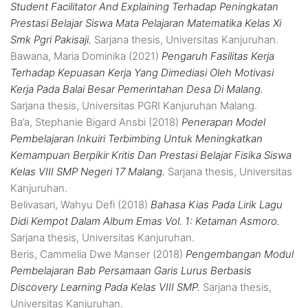
Student Facilitator And Explaining Terhadap Peningkatan
Prestasi Belajar Siswa Mata Pelajaran Matematika Kelas Xi
Smk Pgri Pakisaji.
Sarjana thesis, Universitas Kanjuruhan.
Bawana, Maria Dominika
(2021)
Pengaruh Fasilitas Kerja
Terhadap Kepuasan Kerja Yang Dimediasi Oleh Motivasi
Kerja Pada Balai Besar Pemerintahan Desa Di Malang.
Sarjana thesis, Universitas PGRI Kanjuruhan Malang.
Ba’a, Stephanie Bigard Ansbi
(2018)
Penerapan Model
Pembelajaran Inkuiri Terbimbing Untuk Meningkatkan
Kemampuan Berpikir Kritis Dan Prestasi Belajar Fisika Siswa
Kelas VIII SMP Negeri 17 Malang.
Sarjana thesis, Universitas
Kanjuruhan.
Belivasari, Wahyu Defi
(2018)
Bahasa Kias Pada Lirik Lagu
Didi Kempot Dalam Album Emas Vol. 1: Ketaman Asmoro.
Sarjana thesis, Universitas Kanjuruhan.
Beris, Cammelia Dwe Manser
(2018)
Pengembangan Modul
Pembelajaran Bab Persamaan Garis Lurus Berbasis
Discovery Learning Pada Kelas VIII SMP.
Sarjana thesis,
Universitas Kanjuruhan.