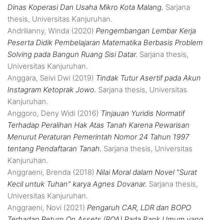
Dinas Koperasi Dan Usaha Mikro Kota Malang.
Sarjana
thesis, Universitas Kanjuruhan.
Andrilianny, Winda
(2020)
Pengembangan Lembar Kerja
Peserta Didik Pembelajaran Matematika Berbasis Problem
Solving pada Bangun Ruang Sisi Datar.
Sarjana thesis,
Universitas Kanjuruhan.
Anggara, Seivi Dwi
(2019)
Tindak Tutur Asertif pada Akun
Instagram Ketoprak Jowo.
Sarjana thesis, Universitas
Kanjuruhan.
Anggoro, Deny Widi
(2016)
Tinjauan Yuridis Normatif
Terhadap Peralihan Hak Atas Tanah Karena Pewarisan
Menurut Peraturan Pemerintah Nomor 24 Tahun 1997
tentang Pendaftaran Tanah.
Sarjana thesis, Universitas
Kanjuruhan.
Anggraeni, Brenda
(2018)
Nilai Moral dalam Novel "Surat
Kecil untuk Tuhan" karya Agnes Dovanar.
Sarjana thesis,
Universitas Kanjuruhan.
Anggraeni, Novi
(2021)
Pengaruh CAR, LDR dan BOPO
Terhadap Return On Assets (ROA) Pada Bank Umum yang