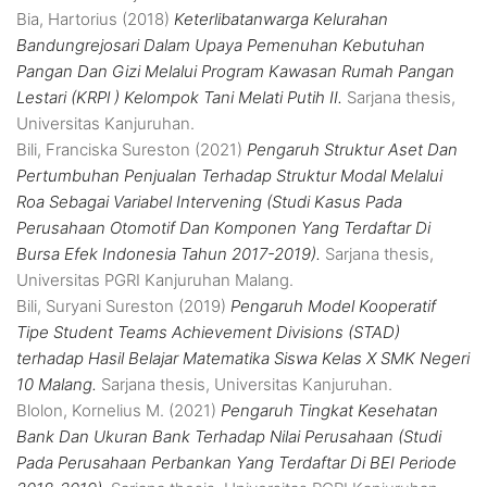
Bia, Hartorius
(2018)
Keterlibatanwarga Kelurahan
Bandungrejosari Dalam Upaya Pemenuhan Kebutuhan
Pangan Dan Gizi Melalui Program Kawasan Rumah Pangan
Lestari (KRPl ) Kelompok Tani Melati Putih II.
Sarjana thesis,
Universitas Kanjuruhan.
Bili, Franciska Sureston
(2021)
Pengaruh Struktur Aset Dan
Pertumbuhan Penjualan Terhadap Struktur Modal Melalui
Roa Sebagai Variabel Intervening (Studi Kasus Pada
Perusahaan Otomotif Dan Komponen Yang Terdaftar Di
Bursa Efek Indonesia Tahun 2017-2019).
Sarjana thesis,
Universitas PGRI Kanjuruhan Malang.
Bili, Suryani Sureston
(2019)
Pengaruh Model Kooperatif
Tipe Student Teams Achievement Divisions (STAD)
terhadap Hasil Belajar Matematika Siswa Kelas X SMK Negeri
10 Malang.
Sarjana thesis, Universitas Kanjuruhan.
Blolon, Kornelius M.
(2021)
Pengaruh Tingkat Kesehatan
Bank Dan Ukuran Bank Terhadap Nilai Perusahaan (Studi
Pada Perusahaan Perbankan Yang Terdaftar Di BEI Periode