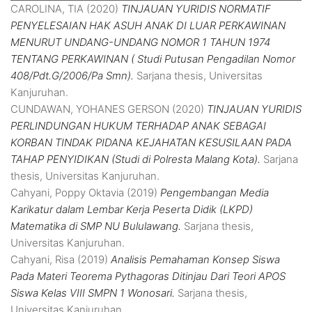
CAROLINA, TIA
(2020)
TINJAUAN YURIDIS NORMATIF
PENYELESAIAN HAK ASUH ANAK DI LUAR PERKAWINAN
MENURUT UNDANG-UNDANG NOMOR 1 TAHUN 1974
TENTANG PERKAWINAN ( Studi Putusan Pengadilan Nomor
408/Pdt.G/2006/Pa Smn).
Sarjana thesis, Universitas
Kanjuruhan.
CUNDAWAN, YOHANES GERSON
(2020)
TINJAUAN YURIDIS
PERLINDUNGAN HUKUM TERHADAP ANAK SEBAGAI
KORBAN TINDAK PIDANA KEJAHATAN KESUSILAAN PADA
TAHAP PENYIDIKAN (Studi di Polresta Malang Kota).
Sarjana
thesis, Universitas Kanjuruhan.
Cahyani, Poppy Oktavia
(2019)
Pengembangan Media
Karikatur dalam Lembar Kerja Peserta Didik (LKPD)
Matematika di SMP NU Bululawang.
Sarjana thesis,
Universitas Kanjuruhan.
Cahyani, Risa
(2019)
Analisis Pemahaman Konsep Siswa
Pada Materi Teorema Pythagoras Ditinjau Dari Teori APOS
Siswa Kelas VIII SMPN 1 Wonosari.
Sarjana thesis,
Universitas Kanjuruhan.