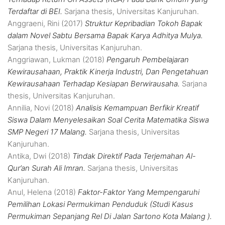
Terdaftar di BEI.
Sarjana thesis, Universitas Kanjuruhan.
Anggraeni, Rini
(2017)
Struktur Kepribadian Tokoh Bapak
dalam Novel Sabtu Bersama Bapak Karya Adhitya Mulya.
Sarjana thesis, Universitas Kanjuruhan.
Anggriawan, Lukman
(2018)
Pengaruh Pembelajaran
Kewirausahaan, Praktik Kinerja Industri, Dan Pengetahuan
Kewirausahaan Terhadap Kesiapan Berwirausaha.
Sarjana
thesis, Universitas Kanjuruhan.
Annilia, Novi
(2018)
Analisis Kemampuan Berfikir Kreatif
Siswa Dalam Menyelesaikan Soal Cerita Matematika Siswa
SMP Negeri 17 Malang.
Sarjana thesis, Universitas
Kanjuruhan.
Antika, Dwi
(2018)
Tindak Direktif Pada Terjemahan Al-
Qur’an Surah Ali Imran.
Sarjana thesis, Universitas
Kanjuruhan.
Anul, Helena
(2018)
Faktor-Faktor Yang Mempengaruhi
Pemilihan Lokasi Permukiman Penduduk (Studi Kasus
Permukiman Sepanjang Rel Di Jalan Sartono Kota Malang ).