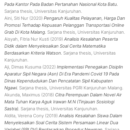
Pada Kantor Pada Badan Pertanahan Nasional Kota Batu.
Sarjana thesis, Universitas Kanjuruhan.
Aini, Siti Nur
(2020)
Pengaruh Kualitas Pelayanan, Harga Dan
Promosi Terhadap Kepuasan Pelanggan Transportasi Online
Grab Di Kota Malang.
Sarjana thesis, Universitas Kanjuruhan.
Aisyah, Fitria Nur Kusti
(2019)
Analisis Kesalahan Peserta
Didik dalam Menyelesaikan Soal Cerita Matematika
Berdasarkan Kriteria Watson.
Sarjana thesis, Universitas
Kanjuruhan.
Aji, Dimas Kusuma
(2022)
Implementasi Penegakan Disiplin
Aparatur Sipil Negara (Asn) Di Era Pandemi Covid 19 Pada
Dinas Kependudukan Dan Pencatatan Sipil Kabupaten
Ngawi.
Sarjana thesis, Universitas PGRI Kanjuruhan Malang.
Akunda, Maximus
(2018)
Citra Perempuan Dalam Novel Air
Mata Tuhan Karya Aguk Irawan M.N (Tinjauan Sosiologi
Sastra).
Sarjana thesis, Universitas Kanjuruhan.
Aldita, Verena Cony
(2019)
Analisis Kesalahan Siswa Dalam
Menyelesaikan Soal Cerita Sistem Persamaan Linear Dua
Variabel (SPLDV) Berdasarkan Prosedur Newman.
Sarjana