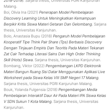
2018-2019).
Sarjana thesis, Universitas PGRI Kanjuruhan
Malang.
Boi, Olivia Ina
(2021)
Penerapan Model Pembelajaran
Discovery Learning Untuk Meningkatkan Kemampuan
Berpikir Kritis Siswa Materi Getaran Dan Gelombang.
Sarjana
thesis, Universitas Kanjuruhan.
Bolo, Anastasia Bupu
(2018)
Pengaruh Model Pembelajaran
Kooperatif Tipe Think Pair Share (Tps) Berbasis Discovery
Dengan Tinjauan Empiris Dan Teoritis Pada Materi Tekanan
Zat Cair Terhadap Literasi Sains Dan High Order Thinking
Skill (Hots) Siswa.
Sarjana thesis, Universitas Kanjuruhan.
Bombang, Viktor
(2022)
Pengembangan LKPD Elektronik
Materi Bangun Ruang Sisi Datar Menggunakan Aplikasi Live
Worksheet pada Siswa Kelas VIII SMP Negeri 17 Malang.
Sarjana thesis, Universitas PGRI Kanjuruhan Malang.
Bouk, Yolanda Fulgensia
(2018)
Pengembangan Media
Pembelajaran Interaktif Daur Air Pada Materi IPA Siswa Kelas
V SDN Sukun 1 Kota Malang.
Sarjana thesis, Universitas
Kanjuruhan.