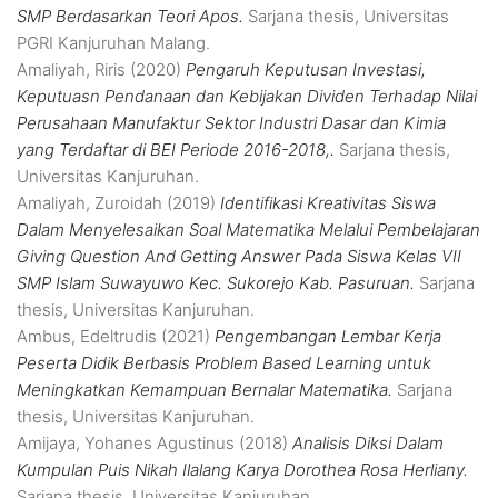
SMP Berdasarkan Teori Apos.
Sarjana thesis, Universitas
PGRI Kanjuruhan Malang.
Amaliyah, Riris
(2020)
Pengaruh Keputusan Investasi,
Keputuasn Pendanaan dan Kebijakan Dividen Terhadap Nilai
Perusahaan Manufaktur Sektor Industri Dasar dan Kimia
yang Terdaftar di BEI Periode 2016-2018,.
Sarjana thesis,
Universitas Kanjuruhan.
Amaliyah, Zuroidah
(2019)
Identifikasi Kreativitas Siswa
Dalam Menyelesaikan Soal Matematika Melalui Pembelajaran
Giving Question And Getting Answer Pada Siswa Kelas VII
SMP Islam Suwayuwo Kec. Sukorejo Kab. Pasuruan.
Sarjana
thesis, Universitas Kanjuruhan.
Ambus, Edeltrudis
(2021)
Pengembangan Lembar Kerja
Peserta Didik Berbasis Problem Based Learning untuk
Meningkatkan Kemampuan Bernalar Matematika.
Sarjana
thesis, Universitas Kanjuruhan.
Amijaya, Yohanes Agustinus
(2018)
Analisis Diksi Dalam
Kumpulan Puis Nikah Ilalang Karya Dorothea Rosa Herliany.
Sarjana thesis, Universitas Kanjuruhan.